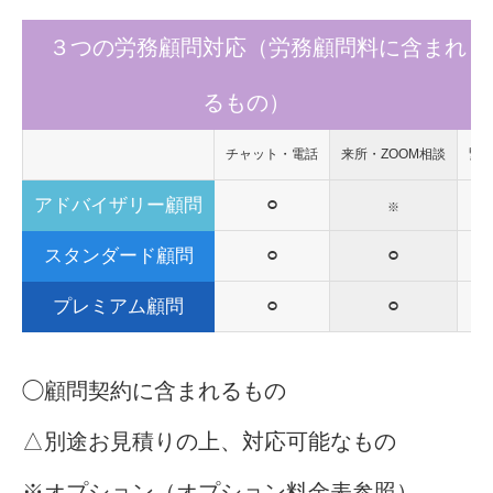
３つの労務顧問対応（労務顧問料に含まれ
るもの）
チャット・電話
来所・ZOOM相談
緊
⚪︎
アドバイザリー顧問
※
⚪︎
⚪︎
スタンダード顧問
⚪︎
⚪︎
プレミアム顧問
◯顧問契約に含まれるもの
△別途お見積りの上、対応可能なもの
※オプション（オプション料金表参照）