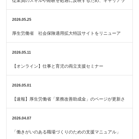
従業員のスキルや経験を処遇に反映するため、キャリアラ
ダーを整備してみませんか？
2026.05.25
厚生労働省 社会保険適用拡大特設サイトをリニューア
ル！
2026.05.11
【オンライン】仕事と育児の両立支援セミナー
2026.05.01
【速報】厚生労働省「業務改善助成金」のページが更新さ
れました
2026.04.07
「働きがいのある職場づくりのための支援マニュアル」