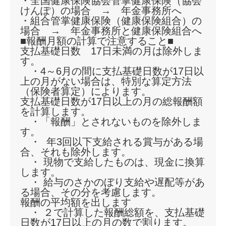
・全国健康保険協会管掌健康保険（協会
けんぽ）の場合 → 年金事務所へ
・組合管掌健康保険（健康保険組合）の
場合 → 年金事務所と健康保険組合へ
■報酬月額の計算で注意すること■
支払基礎日数 17日未満の月は除外しま
す。
・4～6月の間に支払基礎日数が17日以
上の月がない場合は、特別な算定方法
（保険者算定）によります。
支払基礎日数が17日以上の月の総報酬額
を計算します。
・「報酬」とされないものを除外しま
す。
・ 年3回以下支給される賞与がある場
合、それも除外します。
・ 現物で支給したものは、現金に換算
します。
・ 給与のさかのぼり支給や遅配等があ
る場合、その分を考慮します。
報酬の平均額を出します
・ ２で計算した報酬総額を、支払基礎
日数が17日以上の月の数で割ります。