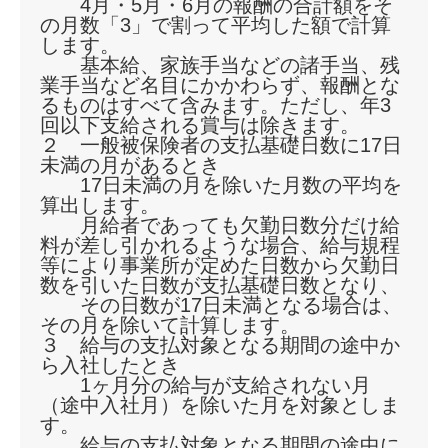
4月・5月・6月の報酬の合計額をそ
の月数「3」で割って平均した額で計算
します。
基本給、家族手当などの諸手当、残
業手当など名目にかかわらず、報酬とな
るものはすべて含みます。ただし、年3
回以下支給される賞与は除きます。
２ 一般被保険者の支払基礎日数に17日
未満の月があるとき
17日未満の月を除いた月数の平均を
算出します。
月給者であっても欠勤日数分だけ給
料が差し引かれるような場合、給与規程
等により事業所が定めた日数から欠勤日
数を引いた日数が支払基礎日数となり、
その日数が17日未満となる場合は、
その月を除いて計算します。
３ 給与の支払対象となる期間の途中か
ら入社したとき
1ヶ月分の給与が支給されない月
（途中入社月）を除いた月を対象としま
す。
給与の支払対象となる期間の途中に