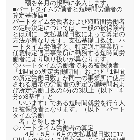
額を各月の報酬に参入します。
■パートタイム労働者と短時間労働者の
算定基礎届■
パートタイム労働者および短時間労働者
の定時決定については、一般の被保険者
とは別に、支払基礎日数によって算定の
方法が異なります。支払基礎日数は、パ
ートタイム労働者と、特定適用事業所・
任意特定適用事業所に勤務する短時間労
働者により取り扱いが異なります。
◇パートタイム労働者である被保険者
「1週間の所定労働時間」および「1週間
の所定労働日数」が同一の事業所に使用
される通常の労働者の所定労働時間およ
び所定労働日数の4分の3以上（以下「4
分の3基準」と
いいます）である短時間就労を行う人
は被保険者となります。（以下「パート
タイム労働
者」と称します）
◇パートタイム労働者の算定
4月・5月・6月の支払基礎日数に17