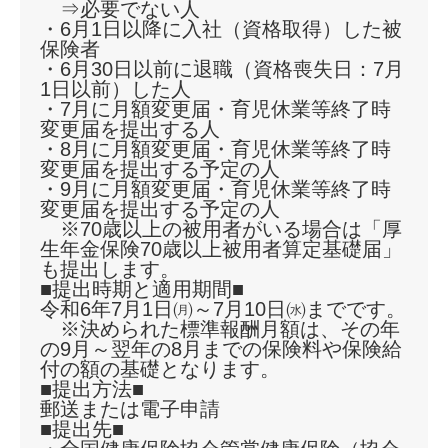
⇒必要でない人
・6月1日以降に入社（資格取得）した被
保険者
・6月30日以前に退職（資格喪失日：7月
1日以前）した人
・7月に月額変更届・育児休業等終了時
変更届を提出する人
・8月に月額変更届・育児休業等終了時
変更届を提出する予定の人
・9月に月額変更届・育児休業等終了時
変更届を提出する予定の人
※70歳以上の被用者がいる場合は「厚
生年金保険70歳以上被用者算定基礎届」
も提出します。
■提出時期と適用期間■
令和6年7月1日㈪～7月10日㈬までです。
※決められた標準報酬月額は、その年
の9月～翌年の8月までの保険料や保険給
付の額の基礎となります。
■提出方法■
郵送または電子申請
■提出先■