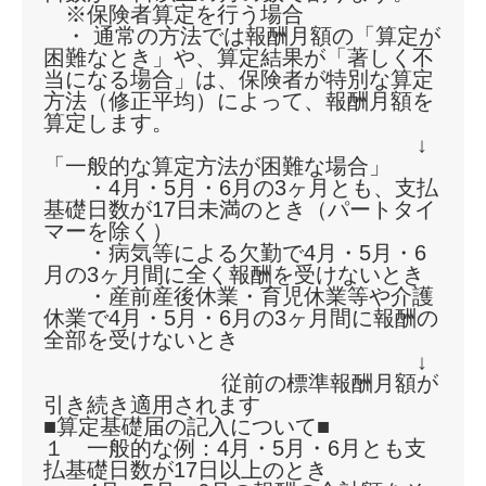
※保険者算定を行う場合
・ 通常の方法では報酬月額の「算定が
困難なとき」や、算定結果が「著しく不
当になる場合」は、保険者が特別な算定
方法（修正平均）によって、報酬月額を
算定します。
↓
「一般的な算定方法が困難な場合」
・4月・5月・6月の3ヶ月とも、支払
基礎日数が17日未満のとき（パートタイ
マーを除く）
・病気等による欠勤で4月・5月・6
月の3ヶ月間に全く報酬を受けないとき
・産前産後休業・育児休業等や介護
休業で4月・5月・6月の3ヶ月間に報酬の
全部を受けないとき
↓
従前の標準報酬月額が
引き続き適用されます
■算定基礎届の記入について■
１ 一般的な例：4月・5月・6月とも支
払基礎日数が17日以上のとき