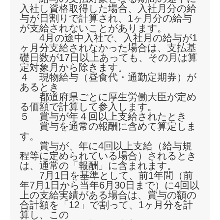
入社し資格取得した場合、入社月分の給
与が日割りで計算され、1ヶ月分の給与
が支給されないことがあります。
4月の途中入社で、入社月の給与が1
ヶ月分支給されなかった場合は、支払基
礎日数が17日以上あっても、その月は算
定対象月から除きます。
４ 現物給与（昼食代・通勤定期券）が
あるとき
都道府県ごとに厚生労働大臣が定め
る価額で計算して参入します。
５ 賞与が年４回以上支給されたとき
賞与を通常の報酬に含めて算定しま
す。
賞与が、年に4回以上支給（給与規
程等に定められている場合）されるとき
は、通常の「報酬」に含まれます。
7月1日を基準として、前1年間（前
年7月1日から当年6月30日まで）に4回以
上の支給実績がある場合は、賞与の額の
合計額を「12」で割って、1ヶ月分を計
算し、この