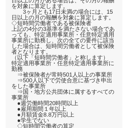
日以上の月がある場合は、その月の報酬
を対象に算定します。
3ヶ月とも17日未満の場合には、15
日以上の月の報酬を対象に算定します。
◇短時間労働者である被保険者
上記の4分の3基準を満たさない場合であ
っても、特定適用事業所・任意特定適用
事業所に勤務し、次の全ての要件に該当
した場合は、短時間労働者として被保険
者となります。
（以下「短時間労働者」と称します）
特定適用事業所・任意特定適用事業所に
勤務
⇒被保険者が常時501人以上の事業所
⇒500人以下で労使合意に基づき申出
をした事業所
⇒国・地方公共団体に属するすべての
事業所
●週労働時間20時間以上
●雇用期間１年以上
●月額賃金8.8万円以上
●学生でない
◇短時間労働者の算定