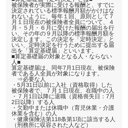
被保険者が実際に受ける報酬と、すでに
決定されている標準報酬月額がかけはな
れないように、毎年１回、原則として７
月１日現在の被保険者全員について、４
月・５月・６月に受けた報酬の届出を行
い、その年の９月以降の標準報酬月額を
決定します。この決定を「定時決定」と
いい、定時決定を行うために提出する届
出を「算定基礎届」といいます。
■算定基礎届の対象となる人・ならない
人■
算定基礎届は、同年7月1日現在、被保険
者である人全員が対象になります。
⇒必要な人
・5月31日以前に入社（資格取得）した
被保険者で、７月１日現在、在職中の人
・７月1日以降に退職（資格喪失日：7月
2日以降）する人
・欠勤中または休職中（育児休業・介護
休業を含む）の人
・健康保険法第118条第1項に該当する人
（刑務所に収容された人など）