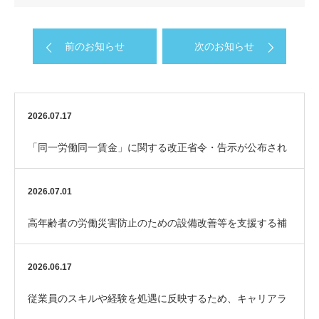
前のお知らせ
次のお知らせ
2026.07.17
「同一労働同一賃金」に関する改正省令・告示が公布され
ました
2026.07.01
高年齢者の労働災害防止のための設備改善等を支援する補
助金「エイジフレンドリー補助金」
2026.06.17
従業員のスキルや経験を処遇に反映するため、キャリアラ