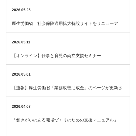
ダーを整備してみませんか？
2026.05.25
厚生労働省 社会保険適用拡大特設サイトをリニューア
ル！
2026.05.11
【オンライン】仕事と育児の両立支援セミナー
2026.05.01
【速報】厚生労働省「業務改善助成金」のページが更新さ
れました
2026.04.07
「働きがいのある職場づくりのための支援マニュアル」