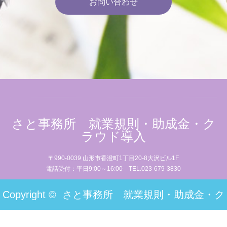
お問い合わせ
さと事務所 就業規則・助成金・ク
ラウド導入
〒990-0039 山形市香澄町1丁目20-8大沢ビル1F
電話受付：平日9:00～16:00 TEL.023-679-3830
Copyright ©
さと事務所 就業規則・助成金・ク
ラウド導入