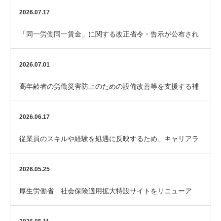
2026.07.17
「同一労働同一賃金」に関する改正省令・告示が公布され
ました
2026.07.01
高年齢者の労働災害防止のための設備改善等を支援する補
助金「エイジフレンドリー補助金」
2026.06.17
従業員のスキルや経験を処遇に反映するため、キャリアラ
ダーを整備してみませんか？
2026.05.25
厚生労働省 社会保険適用拡大特設サイトをリニューア
ル！