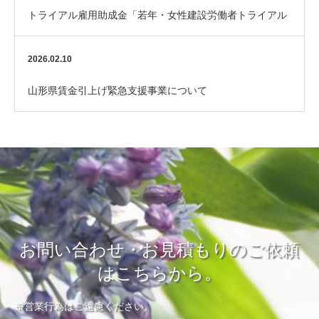
トライアル雇用助成金「若年・女性建設労働者トライアル
コース」のご案内
2026.02.10
山形県賃金引上げ緊急支援事業について
お問い合わせ・お見積もりのご依頼
はこちらから。
※営業行為はご遠慮ください。