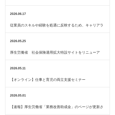
助金「エイジフレンドリー補助金」
2026.06.17
従業員のスキルや経験を処遇に反映するため、キャリアラ
ダーを整備してみませんか？
2026.05.25
厚生労働省 社会保険適用拡大特設サイトをリニューア
ル！
2026.05.11
【オンライン】仕事と育児の両立支援セミナー
2026.05.01
【速報】厚生労働省「業務改善助成金」のページが更新さ