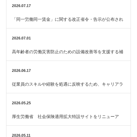
2026.07.17
「同一労働同一賃金」に関する改正省令・告示が公布され
ました
2026.07.01
高年齢者の労働災害防止のための設備改善等を支援する補
助金「エイジフレンドリー補助金」
2026.06.17
従業員のスキルや経験を処遇に反映するため、キャリアラ
ダーを整備してみませんか？
2026.05.25
厚生労働省 社会保険適用拡大特設サイトをリニューア
ル！
2026.05.11