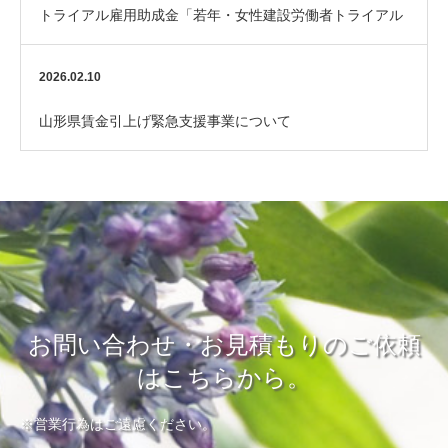
トライアル雇用助成金「若年・女性建設労働者トライアル
コース」のご案内
2026.02.10
山形県賃金引上げ緊急支援事業について
お問い合わせ・お見積もりのご依頼
はこちらから。
※営業行為はご遠慮ください。