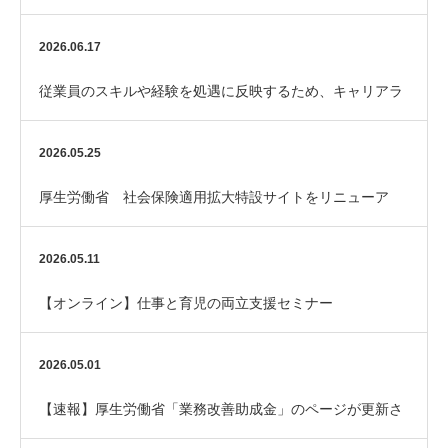
助金「エイジフレンドリー補助金」
2026.06.17
従業員のスキルや経験を処遇に反映するため、キャリアラ
ダーを整備してみませんか？
2026.05.25
厚生労働省 社会保険適用拡大特設サイトをリニューア
ル！
2026.05.11
【オンライン】仕事と育児の両立支援セミナー
2026.05.01
【速報】厚生労働省「業務改善助成金」のページが更新さ