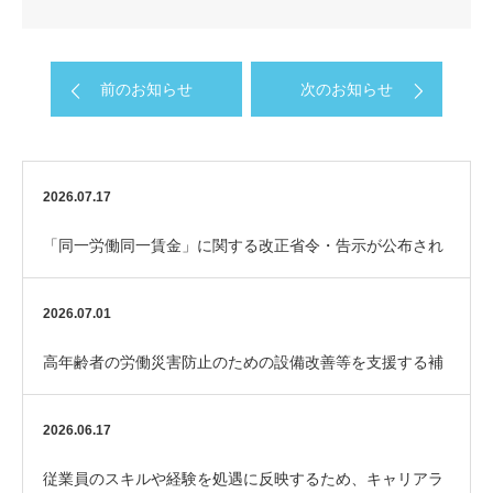
前のお知らせ
次のお知らせ
2026.07.17
「同一労働同一賃金」に関する改正省令・告示が公布され
ました
2026.07.01
高年齢者の労働災害防止のための設備改善等を支援する補
助金「エイジフレンドリー補助金」
2026.06.17
従業員のスキルや経験を処遇に反映するため、キャリアラ