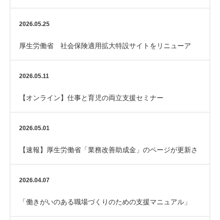
ダーを整備してみませんか？
2026.05.25
厚生労働省 社会保険適用拡大特設サイトをリニューア
ル！
2026.05.11
【オンライン】仕事と育児の両立支援セミナー
2026.05.01
【速報】厚生労働省「業務改善助成金」のページが更新さ
れました
2026.04.07
「働きがいのある職場づくりのための支援マニュアル」