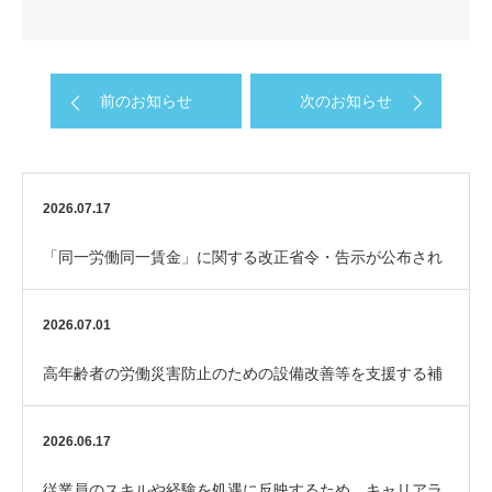
前のお知らせ
次のお知らせ
2026.07.17
「同一労働同一賃金」に関する改正省令・告示が公布され
ました
2026.07.01
高年齢者の労働災害防止のための設備改善等を支援する補
助金「エイジフレンドリー補助金」
2026.06.17
従業員のスキルや経験を処遇に反映するため、キャリアラ